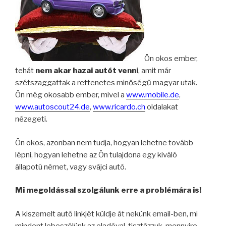
Ön okos ember,
tehát
nem akar hazai autót venni
, amit már
szétszaggattak a rettenetes minőségű magyar utak.
Ön még okosabb ember, mivel a
www.mobile.de
,
www.autoscout24.de
,
www.ricardo.ch
oldalakat
nézegeti.
Ön okos, azonban nem tudja, hogyan lehetne tovább
lépni, hogyan lehetne az Ön tulajdona egy kiváló
állapotú német, vagy svájci autó.
Mi megoldással szolgálunk erre a problémára is!
A kiszemelt autó linkjét küldje át nekünk email-ben, mi
mindent lebeszélünk az eladóval, tisztázzuk, mennyire