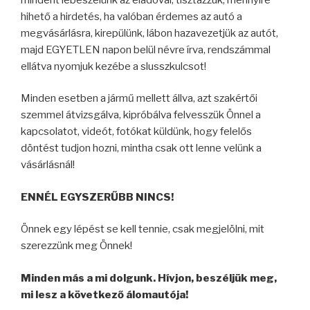
hihető a hirdetés, ha valóban érdemes az autó a
megvásárlásra, kirepülünk, lábon hazavezetjük az autót,
majd EGYETLEN napon belül névre írva, rendszámmal
ellátva nyomjuk kezébe a slusszkulcsot!
Minden esetben a jármű mellett állva, azt szakértői
szemmel átvizsgálva, kipróbálva felvesszük Önnel a
kapcsolatot, videót, fotókat küldünk, hogy felelős
döntést tudjon hozni, mintha csak ott lenne velünk a
vásárlásnál!
ENNÉL EGYSZERŰBB NINCS!
Önnek egy lépést se kell tennie, csak megjelölni, mit
szerezzünk meg Önnek!
Minden más a mi dolgunk. Hívjon, beszéljük meg,
mi lesz a következő álomautója!