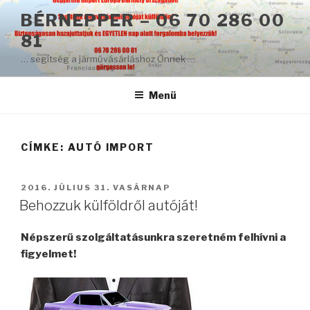
Tartalomhoz
BÉRNEPPER – 06 70 286 00
81
… segítség a járművásárláshoz Önnek …
Menü
CÍMKE: AUTÓ IMPORT
BEKÜLDVE:
2016. JÚLIUS 31. VASÁRNAP
Behozzuk külföldről autóját!
Népszerű szolgáltatásunkra szeretném felhívni a
figyelmet!