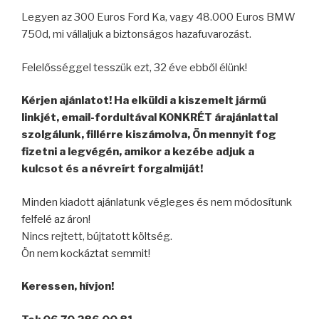
Legyen az 300 Euros Ford Ka, vagy 48.000 Euros BMW
750d, mi vállaljuk a biztonságos hazafuvarozást.
Felelősséggel tesszük ezt, 32 éve ebből élünk!
Kérjen ajánlatot! Ha elküldi a kiszemelt jármű
linkjét, email-fordultával KONKRÉT árajánlattal
szolgálunk, fillérre kiszámolva, Ön mennyit fog
fizetni a legvégén, amikor a kezébe adjuk a
kulcsot és a névreírt forgalmiját!
Minden kiadott ajánlatunk végleges és nem módosítunk
felfelé az áron!
Nincs rejtett, bújtatott költség.
Ön nem kockáztat semmit!
Keressen, hívjon!