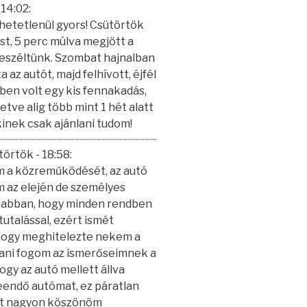
 14:02
:
hetetlenül gyors! Csütörtök
st, 5 perc múlva megjött a
beszéltünk. Szombat hajnalban
 az autót, majd felhívott, éjfél
sben volt egy kis fennakadás,
tve alig több mint 1 hét alatt
inek csak ajánlani tudom!
ütörtök
- 18:58
:
 a közreműködését, az autó
m az elején de személyes
m abban, hogy minden rendben
utalással, ezért ismét
 hogy meghitelezte nekem a
lani fogom az ismerőseimnek a
ogy az autó mellett állva
eendő autómat, ez páratlan
het nagyon köszönöm