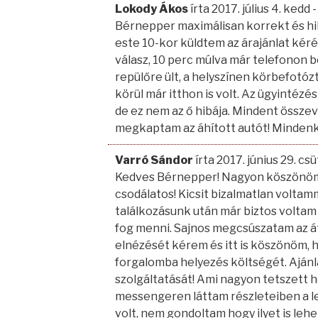
Lokody Ákos
írta 2017. július 4. kedd
-
Bérnepper maximálisan korrekt és hi
este 10-kor küldtem az árajánlat kéré
válasz, 10 perc múlva már telefonon 
repülőre ült, a helyszínen körbefotózta
körül már itthon is volt. Az ügyintézé
de ez nem az ő hibája. Mindent összeve
megkaptam az áhított autót! Mindenk
Varró Sándor
írta 2017. június 29. cs
Kedves Bérnepper! Nagyon köszönöm
csodálatos! Kicsit bizalmatlan voltam
találkozásunk után már biztos volta
fog menni. Sajnos megcsúszatam az át
elnézését kérem és itt is köszönöm,
forgalomba helyezés költségét. Aján
szolgáltatását! Ami nagyon tetszett h
messengeren láttam részleteiben a l
volt, nem gondoltam hogy ilyet is le