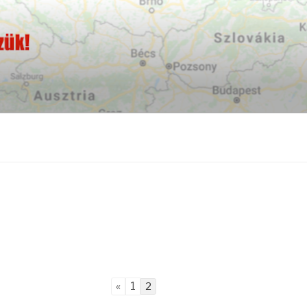
«
1
2