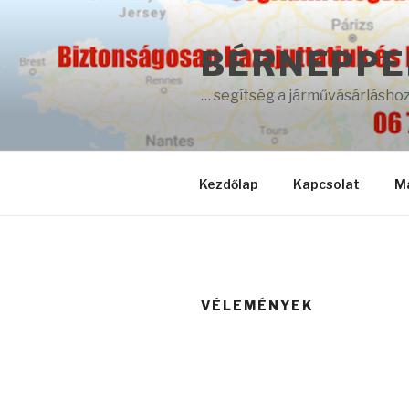
Tartalomhoz
BÉRNEPPER
… segítség a járművásárlásho
Kezdőlap
Kapcsolat
M
VÉLEMÉNYEK