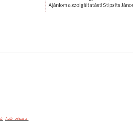
Ajánlom a szolgáltatást! Stipsits Jáno
ból
Autó behozatal