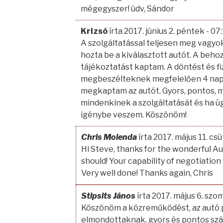
mégegyszer! üdv, Sándor
Krizsó
írta 2017. június 2. péntek
- 07:
A szolgáltatással teljesen meg vagy
hozta be a kiválasztott autót. A behoz
tájékoztatást kaptam. A döntést és f
megbeszélteknek megfelelően 4 napo
megkaptam az autót. Gyors, pontos, 
mindenkinek a szolgáltatását és ha úg
igénybe veszem. Köszönöm!
Chris Molenda
írta 2017. május 11. cs
Hi Steve, thanks for the wonderful Au
should! Your capability of negotiatio
Very well done! Thanks again, Chris
Stipsits János
írta 2017. május 6. szo
Köszönöm a közreműködést, az autó 
elmondottaknak. gyors és pontos száll