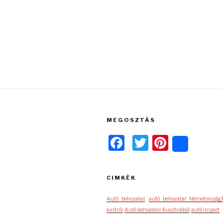
MEGOSZTÁS
F
T
Pi
Share
a
wi
nt
c
tt
er
CIMKÉK
e
er
e
Autó behozatal
autó behozatal Németország
b
st
kintről
Autó behozatal Ausztriából
autó import
o