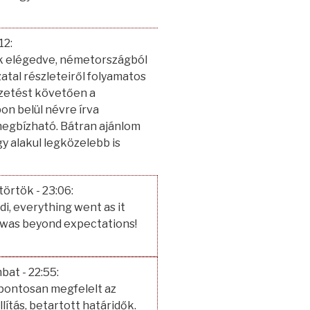
12
:
ok elégedve, németországból
atal részleteiről folyamatos
izetést követően a
n belül névre írva
megbízható. Bátran ajánlom
y alakul legközelebb is
ütörtök
- 23:06
:
di, everything went as it
n was beyond expectations!
mbat
- 22:55
:
pontosan megfelelt az
ítás, betartott határidők.