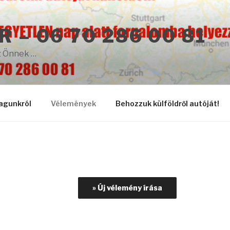
 – 06 70 286 00 81
z Önnek …
agunkról
Vélemények
Behozzuk külföldről autóját!